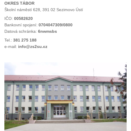
OKRES TÁBOR
Školní náměstí 628, 391 02 Sezimovo Ústí
IČO:
00582620
Bankovní spojení:
0704047309/0800
Datová schránka:
6nwmsbs
Tel.:
381 275 188
e-mail:
info@zs2su.cz