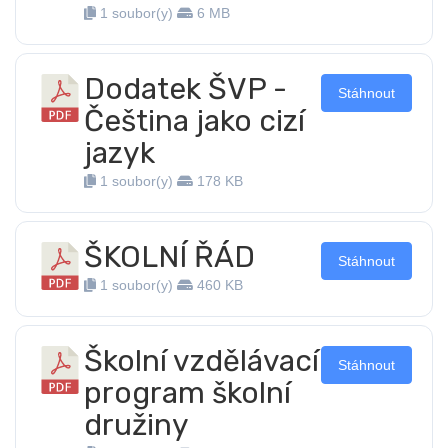
1 soubor(y)
6 MB
Dodatek ŠVP -
Stáhnout
Čeština jako cizí
jazyk
1 soubor(y)
178 KB
ŠKOLNÍ ŘÁD
Stáhnout
1 soubor(y)
460 KB
Školní vzdělávací
Stáhnout
program školní
družiny