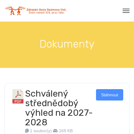
Dokumenty
Schválený
Stáhnout
střednědobý
výhled na 2027-
2028
1 soubor(y)
169 KB