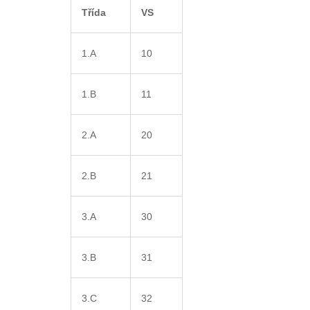
Třída
VS
1.A
10
1.B
11
2.A
20
2.B
21
3.A
30
3.B
31
3.C
32