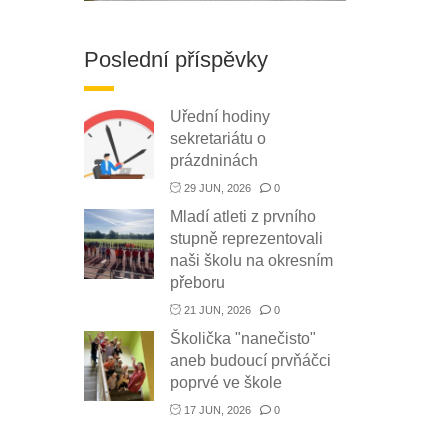
Poslední příspěvky
Uřední hodiny
sekretariátu o
prázdninách
29 JUN, 2026
0
Mladí atleti z prvního
stupně reprezentovali
naši školu na okresním
přeboru
21 JUN, 2026
0
Školička "nanečisto"
aneb budoucí prvňáčci
poprvé ve škole
17 JUN, 2026
0