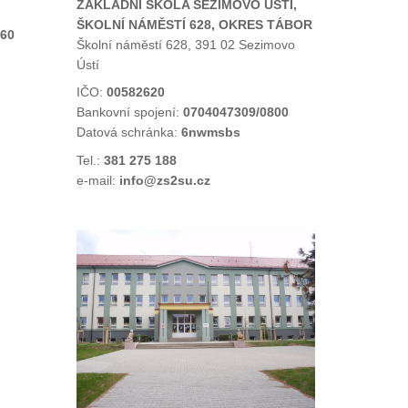
ZÁKLADNÍ ŠKOLA SEZIMOVO ÚSTÍ,
ŠKOLNÍ NÁMĚSTÍ 628, OKRES TÁBOR
 60
Školní náměstí 628, 391 02 Sezimovo
Ústí
IČO:
00582620
Bankovní spojení:
0704047309/0800
Datová schránka:
6nwmsbs
Tel.:
381 275 188
e-mail:
info@zs2su.cz