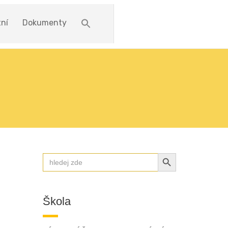
ní
Dokumenty
u
SEARCH BUTTON
Search
for:
Škola