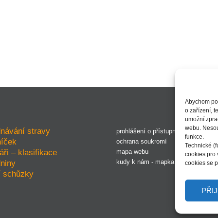
Abychom posk
o zařízení, 
umožní zprac
webu. Nesouh
návání stravy
prohlášení o přístupnosti
funkce.
níček
ochrana soukromí
Technické (f
áři – klasifikace
mapa webu
cookies pro
niny
kudy k nám - mapka
cookies se p
í schůzky
PŘI