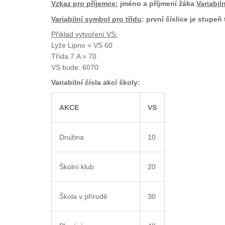
Vzkaz pro příjemce:
jméno a příjmení žáka
Variabil
Variabilní symbol pro třídu
: první číslice je stupeň
Příklad vytvoření VS:
Lyže Lipno = VS 60
Třída 7.A = 70
VS bude: 6070
Variabilní čísla akcí školy:
AKCE
VS
Družina
10
Školní klub
20
Škola v přírodě
30