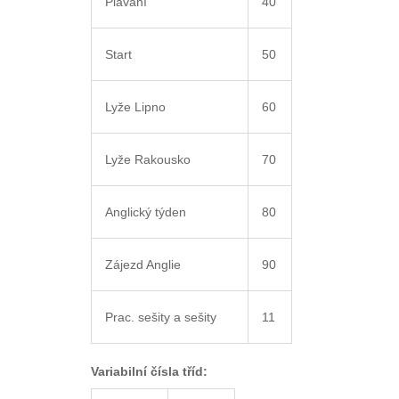
Plavání
40
Start
50
Lyže Lipno
60
Lyže Rakousko
70
Anglický týden
80
Zájezd Anglie
90
Prac. sešity a sešity
11
Variabilní čísla tříd: