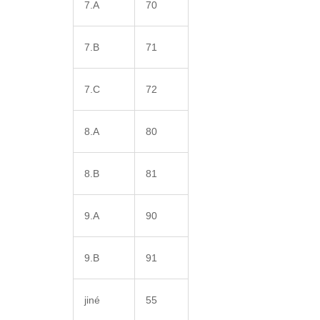
7.A
70
7.B
71
7.C
72
8.A
80
8.B
81
9.A
90
9.B
91
jiné
55