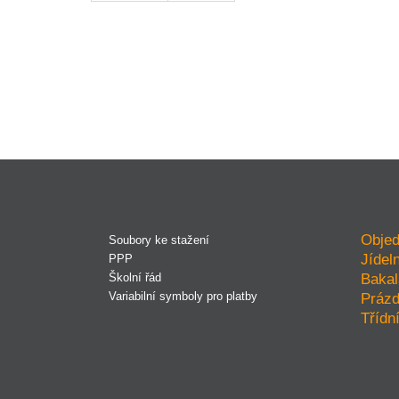
Objed
Soubory ke stažení
Jídel
PPP
Bakal
Školní řád
Variabilní symboly pro platby
Prázd
Třídn