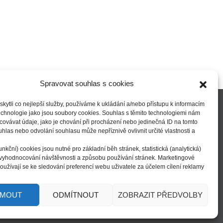
Spravovat souhlas s cookies
ytli co nejlepší služby, používáme k ukládání a/nebo přístupu k informacím
technologie jako jsou soubory cookies. Souhlas s těmito technologiemi nám
ovávat údaje, jako je chování při procházení nebo jedinečná ID na tomto
las nebo odvolání souhlasu může nepříznivě ovlivnit určité vlastnosti a
| přihlásit |
unkční) cookies jsou nutné pro základní běh stránek, statistická (analytická)
 vyhodnocování návštěvnosti a způsobu používání stránek. Marketingové
oužívají se ke sledování preferencí webu uživatele za účelem cílení reklamy
www stránky:
ondrejkalivoda.cz
JMOUT
ODMÍTNOUT
ZOBRAZIT PŘEDVOLBY