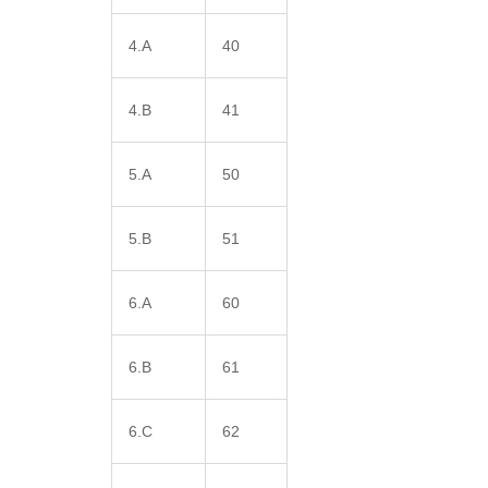
4.A
40
4.B
41
5.A
50
5.B
51
6.A
60
6.B
61
6.C
62