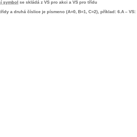
ní symbol
se skládá z VS pro akci a VS pro třídu
 třídy a druhá číslice je písmeno (A=0, B=1, C=2), příklad: 6.A – VS: