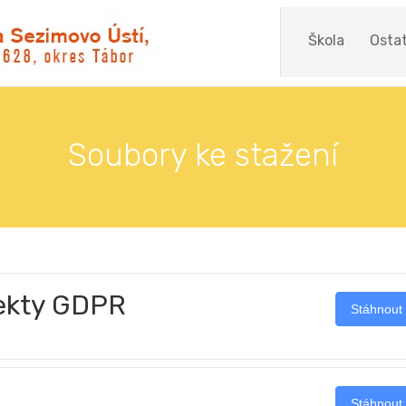
Škola
Ostat
Soubory ke stažení
jekty GDPR
Stáhnout
Stáhnout