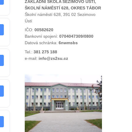
ZÁKLADNÍ ŠKOLA SEZIMOVO ÚSTÍ,
ŠKOLNÍ NÁMĚSTÍ 628, OKRES TÁBOR
Školní náměstí 628, 391 02 Sezimovo
Ústí
IČO:
00582620
Bankovní spojení:
0704047309/0800
Datová schránka:
6nwmsbs
Tel.:
381 275 188
e-mail:
info@zs2su.cz