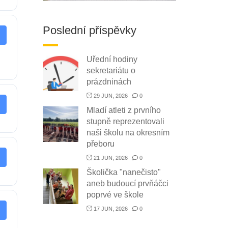
Poslední příspěvky
Uřední hodiny
sekretariátu o
prázdninách
29 JUN, 2026
0
Mladí atleti z prvního
stupně reprezentovali
naši školu na okresním
přeboru
21 JUN, 2026
0
Školička "nanečisto"
aneb budoucí prvňáčci
poprvé ve škole
17 JUN, 2026
0