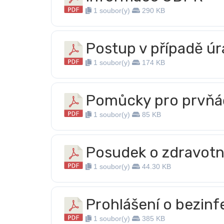
1 soubor(y)
290 KB
Postup v případě úr
1 soubor(y)
174 KB
Pomůcky pro prvňá
1 soubor(y)
85 KB
Posudek o zdravotní
1 soubor(y)
44.30 KB
Prohlášení o bezinf
1 soubor(y)
385 KB