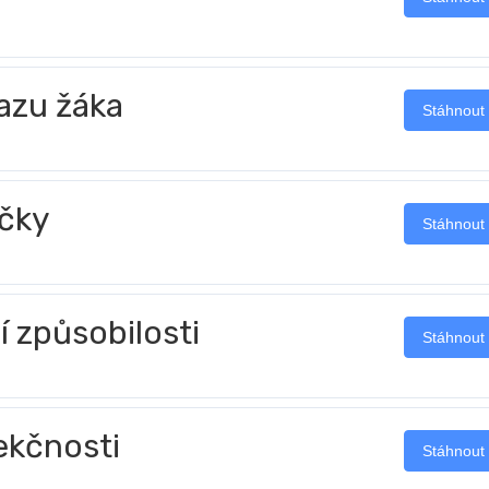
azu žáka
Stáhnout
čky
Stáhnout
 způsobilosti
Stáhnout
ekčnosti
Stáhnout