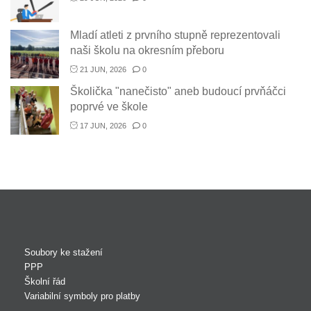
Mladí atleti z prvního stupně reprezentovali
naši školu na okresním přeboru
21 JUN, 2026
0
Školička "nanečisto" aneb budoucí prvňáčci
poprvé ve škole
17 JUN, 2026
0
Soubory ke stažení
PPP
Školní řád
Variabilní symboly pro platby