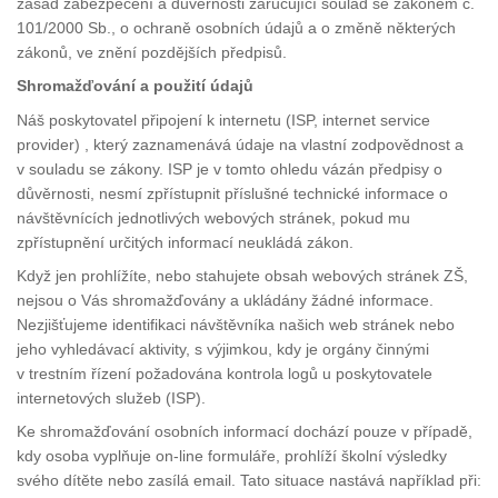
zásad zabezpečení a důvěrnosti zaručující soulad se zákonem č.
101/2000 Sb., o ochraně osobních údajů a o změně některých
zákonů, ve znění pozdějších předpisů.
Shromažďování a použití údajů
Náš poskytovatel připojení k internetu (ISP, internet service
provider) , který zaznamenává údaje na vlastní zodpovědnost a
v souladu se zákony. ISP je v tomto ohledu vázán předpisy o
důvěrnosti, nesmí zpřístupnit příslušné technické informace o
návštěvnících jednotlivých webových stránek, pokud mu
zpřístupnění určitých informací neukládá zákon.
Když jen prohlížíte, nebo stahujete obsah webových stránek ZŠ,
nejsou o Vás shromažďovány a ukládány žádné informace.
Nezjišťujeme identifikaci návštěvníka našich web stránek nebo
jeho vyhledávací aktivity, s výjimkou, kdy je orgány činnými
v trestním řízení požadována kontrola logů u poskytovatele
internetových služeb (ISP).
Ke shromažďování osobních informací dochází pouze v případě,
kdy osoba vyplňuje on-line formuláře, prohlíží školní výsledky
svého dítěte nebo zasílá email. Tato situace nastává například při: