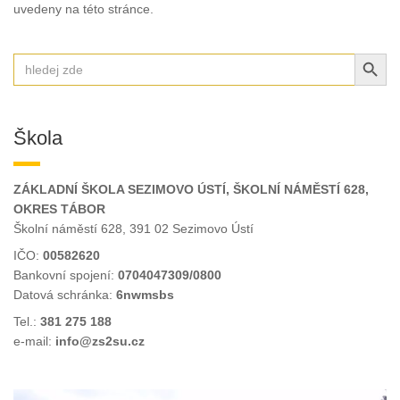
uvedeny na této stránce.
SEARCH BUT
Search
for:
Škola
ZÁKLADNÍ ŠKOLA SEZIMOVO ÚSTÍ, ŠKOLNÍ NÁMĚSTÍ 628,
OKRES TÁBOR
Školní náměstí 628, 391 02 Sezimovo Ústí
IČO:
00582620
Bankovní spojení:
0704047309/0800
Datová schránka:
6nwmsbs
Tel.:
381 275 188
e-mail:
info@zs2su.cz