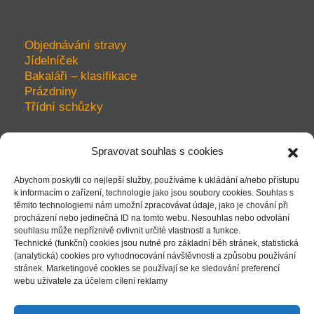
Objednávání stravy
Jídelníček
Bakaláři – klasifikace
Prázdniny
Třídní schůzky
Spravovat souhlas s cookies
prohlášení o přístupnosti
Abychom poskytli co nejlepší služby, používáme k ukládání a/nebo přístupu
ochrana soukromí
k informacím o zařízení, technologie jako jsou soubory cookies. Souhlas s
mapa webu
těmito technologiemi nám umožní zpracovávat údaje, jako je chování při
kudy k nám - mapka
procházení nebo jedinečná ID na tomto webu. Nesouhlas nebo odvolání
souhlasu může nepříznivě ovlivnit určité vlastnosti a funkce.
Technické (funkční) cookies jsou nutné pro základní běh stránek, statistická
(analytická) cookies pro vyhodnocování návštěvnosti a způsobu používání
stránek. Marketingové cookies se používají se ke sledování preferencí
| přihlásit |
webu uživatele za účelem cílení reklamy