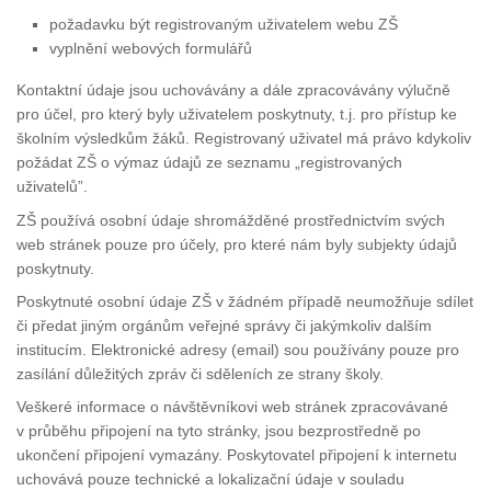
požadavku být registrovaným uživatelem webu ZŠ
vyplnění webových formulářů
Kontaktní údaje jsou uchovávány a dále zpracovávány výlučně
pro účel, pro který byly uživatelem poskytnuty, t.j. pro přístup ke
školním výsledkům žáků. Registrovaný uživatel má právo kdykoliv
požádat ZŠ o výmaz údajů ze seznamu „registrovaných
uživatelů”.
ZŠ používá osobní údaje shromážděné prostřednictvím svých
web stránek pouze pro účely, pro které nám byly subjekty údajů
poskytnuty.
Poskytnuté osobní údaje ZŠ v žádném případě neumožňuje sdílet
či předat jiným orgánům veřejné správy či jakýmkoliv dalším
institucím. Elektronické adresy (email) sou používány pouze pro
zasílání důležitých zpráv či sděleních ze strany školy.
Veškeré informace o návštěvníkovi web stránek zpracovávané
v průběhu připojení na tyto stránky, jsou bezprostředně po
ukončení připojení vymazány. Poskytovatel připojení k internetu
uchovává pouze technické a lokalizační údaje v souladu