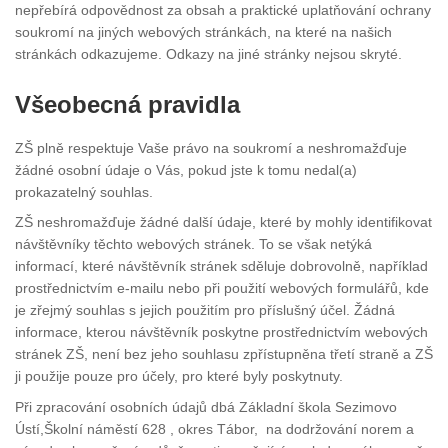
nepřebírá odpovědnost za obsah a praktické uplatňování ochrany
soukromí na jiných webových stránkách, na které na našich
stránkách odkazujeme. Odkazy na jiné stránky nejsou skryté.
Všeobecná pravidla
ZŠ plně respektuje Vaše právo na soukromí a neshromažďuje
žádné osobní údaje o Vás, pokud jste k tomu nedal(a)
prokazatelný souhlas.
ZŠ neshromažďuje žádné další údaje, které by mohly identifikovat
návštěvníky těchto webových stránek. To se však netýká
informací, které návštěvník stránek sděluje dobrovolně, například
prostřednictvím e-mailu nebo při použití webových formulářů, kde
je zřejmý souhlas s jejich použitím pro příslušný účel. Žádná
informace, kterou návštěvník poskytne prostřednictvím webových
stránek ZŠ, není bez jeho souhlasu zpřístupněna třetí straně a ZŠ
ji použije pouze pro účely, pro které byly poskytnuty.
Při zpracování osobních údajů dbá Základní škola Sezimovo
Ústí,Školní náměstí 628 , okres Tábor, na dodržování norem a