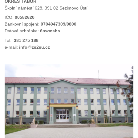
OKRES TÁBOR
Školní náměstí 628, 391 02 Sezimovo Ústí
IČO:
00582620
Bankovní spojení:
0704047309/0800
Datová schránka:
6nwmsbs
Tel.:
381 275 188
e-mail:
info@zs2su.cz