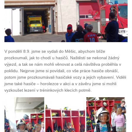
V pondělí 8.9. jsme se vydali do Měšic, abychom blíže
prozkoumali, jak to chodí u hasičů. Naštěstí se nekonal žádný
výjezd, a tak se nám mohli věnovat a celá návštěva proběhla v
poklidu. Nejprve jsme si povídali, co vše práce hasiče obnáší,
potom jsme prozkoumávali hasičské vozy a jejich vybavení. Viděli
jsme také hasiče – horolezce v akci a v závěru jsme si mohli
vyzkoušet lezení v tréninkových klecích potmě.