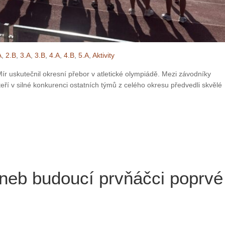
A
,
2.B
,
3.A
,
3.B
,
4.A
,
4.B
,
5.A
,
Aktivity
r uskutečnil okresní přebor v atletické olympiádě. Mezi závodníky
teří v silné konkurenci ostatních týmů z celého okresu předvedli skvělé
aneb budoucí prvňáčci poprvé