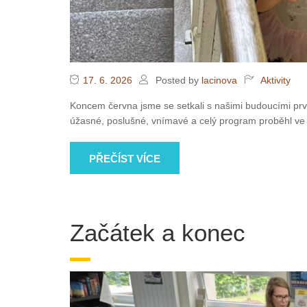
17. 6. 2026
Posted by
lacinova
Aktivity
Koncem června jsme se setkali s našimi budoucími prvňá
úžasné, poslušné, vnímavé a celý program proběhl ve 
PŘEČÍST VÍCE
Začátek a konec