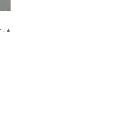
“. Jak
…