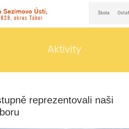
Škola
Ostat
Aktivity
 stupně reprezentovali naši
eboru