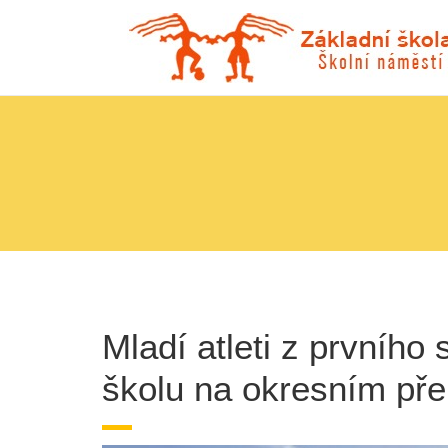
Mladí atleti z prvního
školu na okresním př