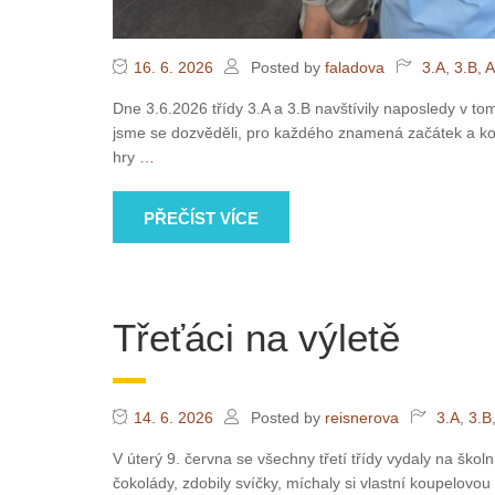
16. 6. 2026
Posted by
faladova
3.A
,
3.B
,
A
Dne 3.6.2026 třídy 3.A a 3.B navštívily naposledy v t
jsme se dozvěděli, pro každého znamená začátek a kon
hry
…
PŘEČÍST VÍCE
Třeťáci na výletě
14. 6. 2026
Posted by
reisnerova
3.A
,
3.B
V úterý 9. června se všechny třetí třídy vydaly na škol
čokolády, zdobily svíčky, míchaly si vlastní koupelovo