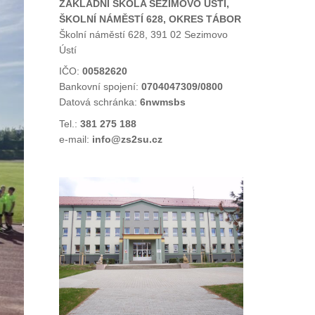
ZÁKLADNÍ ŠKOLA SEZIMOVO ÚSTÍ,
ŠKOLNÍ NÁMĚSTÍ 628, OKRES TÁBOR
Školní náměstí 628, 391 02 Sezimovo
Ústí
IČO:
00582620
Bankovní spojení:
0704047309/0800
Datová schránka:
6nwmsbs
Tel.:
381 275 188
e-mail:
info@zs2su.cz