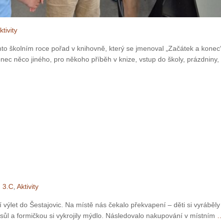
ktivity
omto školním roce pořad v knihovně, který se jmenoval „Začátek a konec
ec něco jiného, pro někoho příběh v knize, vstup do školy, prázdniny,
,
3.C
,
Aktivity
ní výlet do Šestajovic. Na místě nás čekalo překvapení – děti si vyráběly
u sůl a formičkou si vykrojily mýdlo. Následovalo nakupování v místním