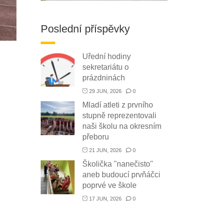
Poslední příspěvky
Uřední hodiny
sekretariátu o
prázdninách
29 JUN, 2026
0
Mladí atleti z prvního
stupně reprezentovali
naši školu na okresním
přeboru
21 JUN, 2026
0
Školička "nanečisto"
aneb budoucí prvňáčci
poprvé ve škole
17 JUN, 2026
0