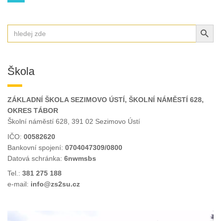
příspěvků
SEARCH BUT
Search
for:
Škola
ZÁKLADNÍ ŠKOLA SEZIMOVO ÚSTÍ, ŠKOLNÍ NÁMĚSTÍ 628,
OKRES TÁBOR
Školní náměstí 628, 391 02 Sezimovo Ústí
IČO:
00582620
Bankovní spojení:
0704047309/0800
Datová schránka:
6nwmsbs
Tel.:
381 275 188
e-mail:
info@zs2su.cz