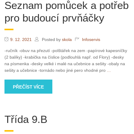
Seznam pomůcek a potřeb
pro budoucí prvňáčky
9. 12. 2021
Posted by
skola
Infoservis
-ručník -obuv na přezutí -polštářek na zem -papírové kapesníčky
(2 balíky) -krabička na číslice (podlouhlá např. od Flory) -desky
na písmenka -desky velké i malé na učebnice a sešity -obaly na
sešity a učebnice -tornádo nebo jiné pero vhodné pro
…
PŘEČÍST VÍCE
Třída 9.B