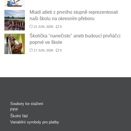
Mladí atleti z prvního stupně reprezentovali
naši školu na okresním přeboru
21 JUN, 2026
0
Školička "nanečisto" aneb budoucí prvňáčci
poprvé ve škole
17 JUN, 2026
0
Soubory ke stažení
PPP
Školní řád
Variabilní symboly pro platby