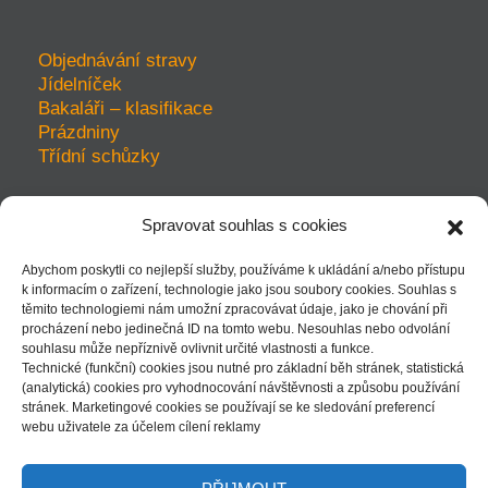
Objednávání stravy
Jídelníček
Bakaláři – klasifikace
Prázdniny
Třídní schůzky
Spravovat souhlas s cookies
prohlášení o přístupnosti
Abychom poskytli co nejlepší služby, používáme k ukládání a/nebo přístupu
ochrana soukromí
k informacím o zařízení, technologie jako jsou soubory cookies. Souhlas s
mapa webu
těmito technologiemi nám umožní zpracovávat údaje, jako je chování při
kudy k nám - mapka
procházení nebo jedinečná ID na tomto webu. Nesouhlas nebo odvolání
souhlasu může nepříznivě ovlivnit určité vlastnosti a funkce.
Technické (funkční) cookies jsou nutné pro základní běh stránek, statistická
(analytická) cookies pro vyhodnocování návštěvnosti a způsobu používání
stránek. Marketingové cookies se používají se ke sledování preferencí
| přihlásit |
webu uživatele za účelem cílení reklamy