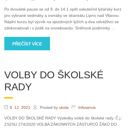
Po dvouleté pauze se od 9. do 14.1 opět uskutečnil lyžařský kurz
pro vybrané sedmáky a osmáky ve skiareálu Lipno nad Vltavou.
Náplní kurzu byl výcvik na sjezdových lyžích a dva odvážlivci se
zdokonalovali i v jízdě na snowboardu. Sněhové podmínky
…
PŘEČÍST VÍCE
VOLBY DO ŠKOLSKÉ
RADY
9. 12. 2021
Posted by
skola
Infoservis
VOLBY DO ŠKOLSKÉ RADY Výsledky voleb do školské rady. Č.j.:
ZS2SU 274/2020 VOLBA ZÁKONNÝCH ZÁSTUPCŮ ŽÁKŮ DO