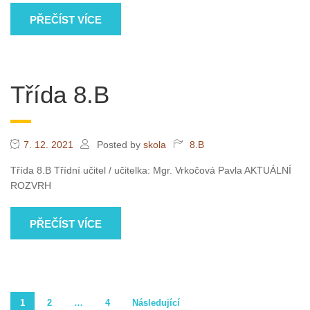
PŘEČÍST VÍCE
Třída 8.B
7. 12. 2021
Posted by
skola
8.B
Třída 8.B Třídní učitel / učitelka: Mgr. Vrkočová Pavla AKTUÁLNÍ
ROZVRH
PŘEČÍST VÍCE
Stránkování
1
2
…
4
Následující